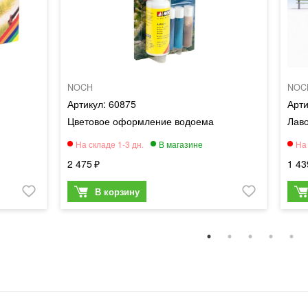
NOCH
NOC
60875
Цветовое оформление водоема
Лав
2 475
1 43