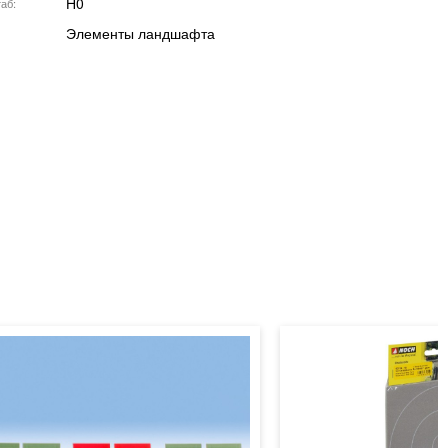
H0
аб
Элементы ландшафта