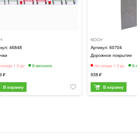
H
NOCH
46848
60704
очки
Дорожное покрытие
9
938