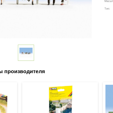
Масшт
Тип