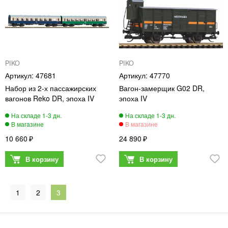
PIKO
PIKO
47681
47770
Набор из 2-х пассажирских
Вагон-замерщик G02 DR,
вагонов Reko DR, эпоха IV
эпоха IV
10 660
24 890
1
2
3