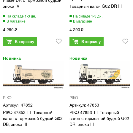
Plaste DR с тормозной будкой,
эпоха IV
Товарный вагон G02 DR III
4 290
4 290
PIKO
PIKO
47852
47853
PIKO 47852 TT Товарный
PIKO 47853 TT Товарный
вагон с тормозной будкой G02
вагон с тормозной будкой G02
DB, эпоха III
DR, эпоха III