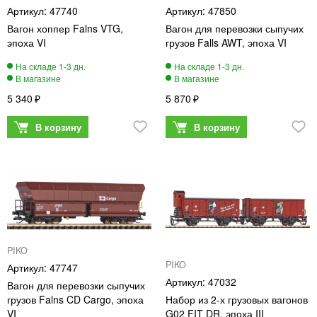
47740
47850
Вагон хоппер Falns VTG,
Вагон для перевозки сыпучих
эпоха VI
грузов Falls AWT, эпоха VI
5 340
5 870
PIKO
PIKO
47747
47032
Вагон для перевозки сыпучих
грузов Falns CD Cargo, эпоха
Набор из 2-х грузовых вагонов
VI
G02 FIT DR, эпоха III