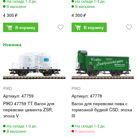
4 300
4 300
PIKO
PIKO
47759
47778
PIKO 47759 TT Вагон для
Вагон для перевозки пива с
перевозки цемента ZSR,
тормозной будкой ČSD, эпоха
эпоха V
III