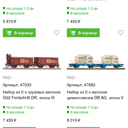
5 870
7 450
PIKO
PIKO
47033
47682
Набор из 2-х грузовых вагонов
Набор из 2-х вагонов-
G02 Fortschritt DR, эпоха III
цементовозов DB AG, эпоха V
7 450
8 010