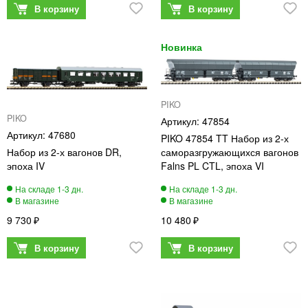
PIKO
PIKO
47854
47680
PIKO 47854 TT Набор из 2-х
Набор из 2-х вагонов DR,
саморазгружающихся вагонов
эпоха IV
Falns PL CTL, эпоха VI
9 730
10 480