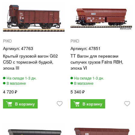
PIKO
PIKO
47763
47851
Крытый грузовой вагон G02
TT Вагон для перевозки
CSD с тормозной будкой,
сыпучих грузов Falns RBH,
эпоха III
эпоха VI
4 720
5 340