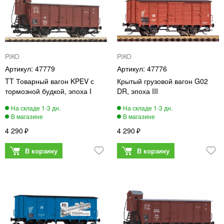
PIKO
PIKO
47779
47776
TT Товарный вагон KPEV с
Крытый грузовой вагон G02
тормозной будкой, эпоха I
DR, эпоха III
4 290
4 290