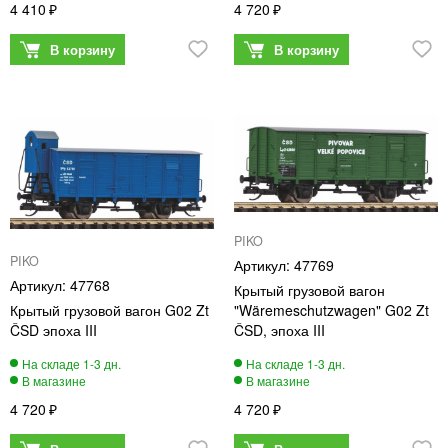
4 410
4 720
PIKO
PIKO
47769
47768
Крытый грузовой вагон
Крытый грузовой вагон G02 Zt
"Wäremeschutzwagen" G02 Zt
ČSD эпоха III
ČSD, эпоха III
4 720
4 720