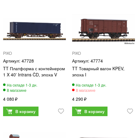
PIKO
PIKO
47728
47774
TT Платформа с контейнером
TT Товарный вагон KPEV,
1 X 40' Intrans ČD, эпоха V
эпоха I
4 080
4 290