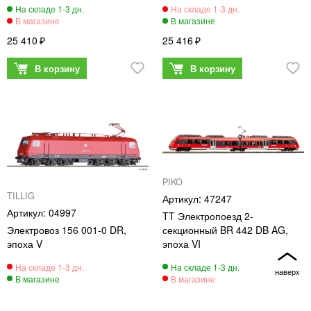
25 410
25 416
PIKO
TILLIG
47247
04997
TT Электропоезд 2-
Электровоз 156 001-0 DR,
секционный BR 442 DB AG,
эпоха V
эпоха VI
25 823
27 060