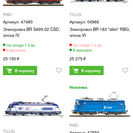
PIKO
TILLIG
47480
04966
Электровоз BR S499.02 ČSD,
Электровоз BR 183 "alex" RBG,
эпоха IV
эпоха VI
25 150
25 275
PIKO
TILLIG
47550