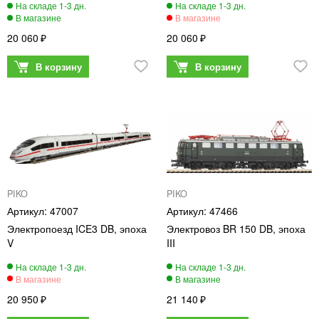
20 060
20 060
PIKO
PIKO
47007
47466
Электропоезд ICE3 DB, эпоха
Электровоз BR 150 DB, эпоха
V
III
20 950
21 140