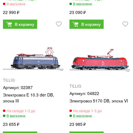
22 990
23 090
TILLIG
TILLIG
02387
04822
Электровоз E 10.3 der DB,
эпоха III
Электровоз 5170 DB, эпоха VI
23 655
23 985