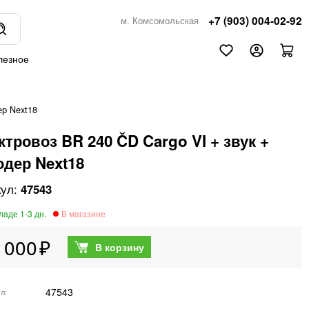
+7 (903) 004-02-92
м. Комсомольская
лезное
ер Next18
ктровоз BR 240 ČD Cargo VI + звук +
одер Next18
47543
 000
47543
ул