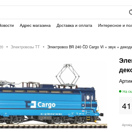
Новости
Адрес магазина
Доставка и оплата
Интересное и по
20
Электровозы ТТ
Электровоз BR 240 ČD Cargo VI + звук + декод
Эле
дек
41
Артик