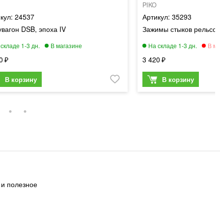
PIKO
24537
35293
вагон DSB, эпоха IV
Зажимы стыков рельсов,
0
3 420
 и полезное