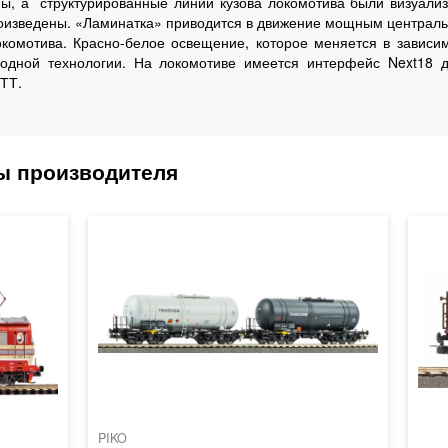
ы, а структурированные линии кузова локомотива были визуализ
роизведены. «Ламинатка» приводится в движение мощным централь
окомотива. Красно-белое освещение, которое меняется в зависи
иодной технологии. На локомотиве имеется интерфейс Next18 
ТТ.
PIKO