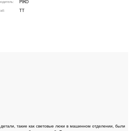
PIKO
водитель
TT
аб
 детали, такие как световые люки в машинном отделении, были