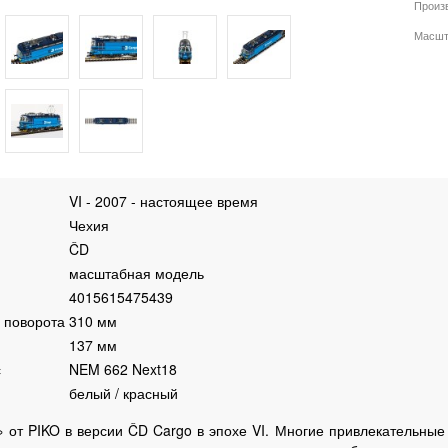
Произ
Масшт
VI - 2007 - настоящее время
Чехия
ČD
масштабная модель
4015615475439
 поворота
310 мм
137 мм
с
NEM 662 Next18
белый / красный
от PIKO в версии ČD Cargo в эпохе VI. Многие привлекательные