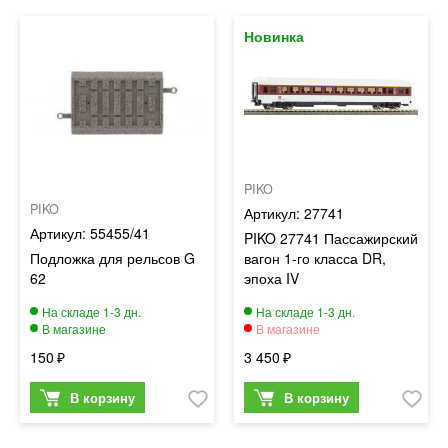
PIKO
PIKO
27741
55455/41
PIKO 27741 Пассажирский
Подложка для рельсов G
вагон 1-го класса DR,
62
эпоха IV
150
3 450