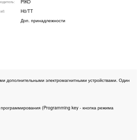
PIKO
водитель
H0/TT
аб
Доп. принадлежности
ими дополнительными электромагнитными устройствами. Один
 программирования (Programming key - кнопка режима