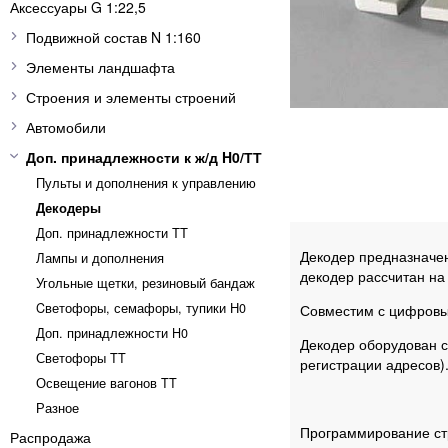
Аксессуары G 1:22,5
Подвижной состав N 1:160
Элементы ландшафта
Строения и элементы строений
Автомобили
Доп. принадлежности к ж/д H0/ТТ
Пульты и дополнения к управлению
Декодеры
Доп. принадлежности ТТ
Декодер предназначе
Лампы и дополнения
декодер рассчитан на
Угольные щетки, резиновый бандаж
Cветофоры, семафоры, тупики Н0
Совместим с цифровы
Доп. принадлежности H0
Декодер оборудован с
Светофоры TT
регистрации адресов)
Освещение вагонов TT
Разное
Программирование ст
Распродажа