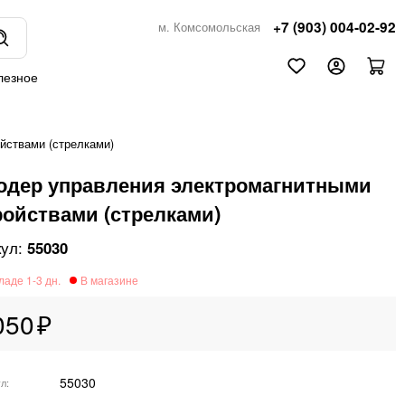
+7 (903) 004-02-92
м. Комсомольская
лезное
йствами (стрелками)
одер управления электромагнитными
ройствами (стрелками)
55030
050
55030
ул