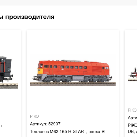
PIKO
PIKO
52907
 +
PIKO
Тепловоз M62 165 H-START, эпоха VI
DB, 