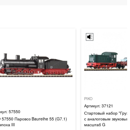
PIKO
37121
57550
Стартовый набор "Грузо
 57550 Паровоз Baureihe 55 (G7.1)
с аналоговым звуковым
эпоха III
масштаб G