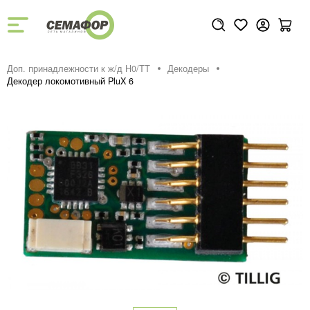
Доп. принадлежности к ж/д H0/ТТ
Декодеры
Декодер локомотивный PluX 6