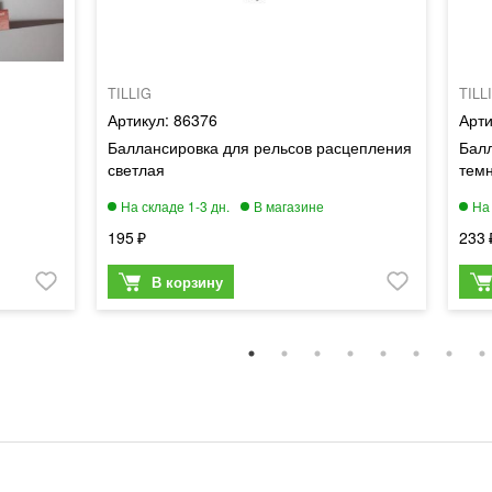
TILLIG
TILL
86376
Баллансировка для рельсов расцепления
Балл
светлая
тем
195
233