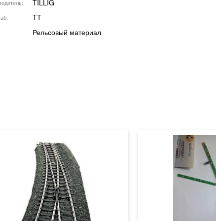
TILLIG
водитель
TT
аб
Рельсовый материал