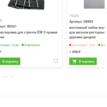
TILLIG
IG
08993
86341
монтажный набор внут
астировка для стрелок EW 3 правая
дла вагонов ресторано
ная
дорожка диодов)
1 058