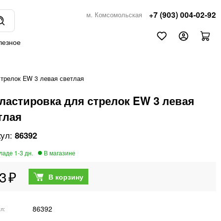
+7 (903) 004-02-92
м. Комсомольская
лезное
трелок EW 3 левая светлая
ластировка для стрелок EW 3 левая
тлая
86392
3
86392
ул