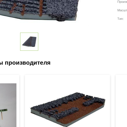
Произ
Масшт
Тип