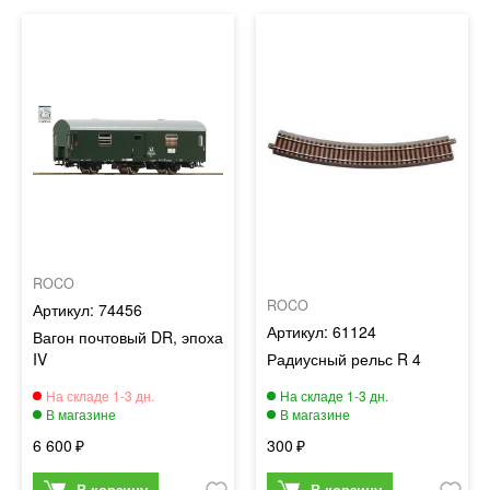
ROCO
ROCO
74456
61124
Вагон почтовый DR, эпоха
IV
Радиусный рельс R 4
6 600
300