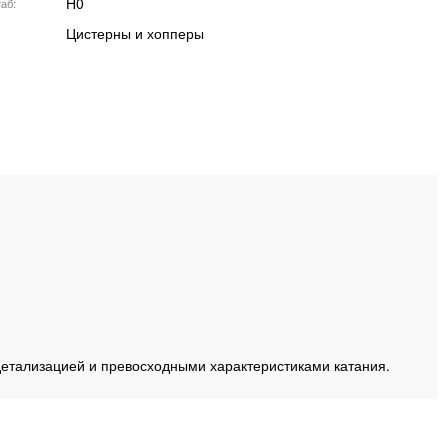
H0
аб
Цистерны и хопперы
детализацией и превосходными характеристиками катания.