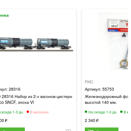
PIKO
28316
55753
 28316 Набор из 2-х вагонов-цистерн
Железнодорожный фон
co SNCF, эпоха VI
высотой 140 мм.
00
2 340