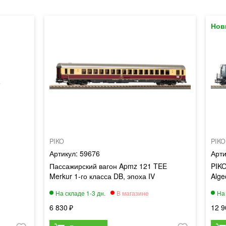
PIKO
PIKO
59676
Пассажирский вагон Apmz 121 TEE
PIKO
Merkur 1-го класса DB, эпоха IV
Alge
6 830
12 9