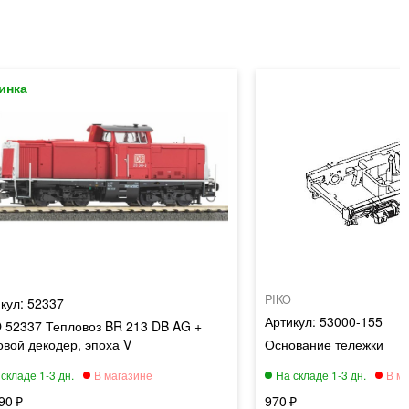
PIKO
52337
53000-155
 52337 Тепловоз BR 213 DB AG +
овой декодер, эпоха V
Основание тележки
90
970