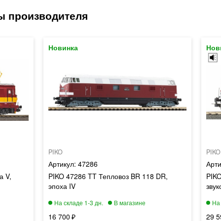
PIKO
PIKO
47286
а V,
PIKO 47286 TT Тепловоз BR 118 DR,
PIKO
эпоха IV
звук
16 700
29 5