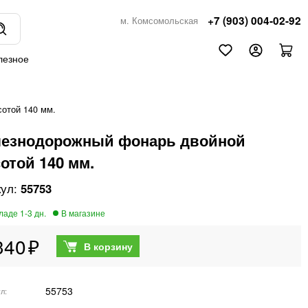
+7 (903) 004-02-92
м. Комсомольская
лезное
отой 140 мм.
езнодорожный фонарь двойной
отой 140 мм.
55753
340
55753
ул