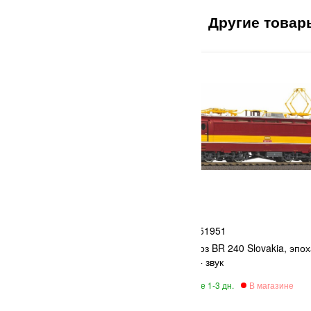
PIKO
51951
4
Электровоз BR 240 Slovakia, эпох
 эпоха IV
декодер + звук
39 070