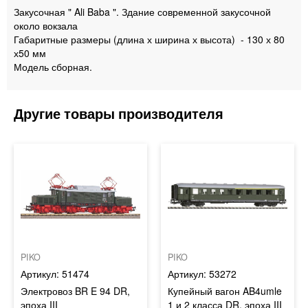
Закусочная " Ali Baba ". Здание современной закусочной
около вокзала
Габаритные размеры (длина х ширина х высота) - 130 х 80
х50 мм
Модель сборная.
PIKO
PIKO
51474
53272
Электровоз BR E 94 DR,
Купейный вагон AB4umle
эпоха III
1 и 2 класса DR, эпоха III