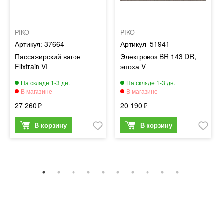
PIKO
PIKO
37664
51941
Пассажирский вагон
Электровоз BR 143 DR,
Flixtrain VI
эпоха V
27 260
20 190