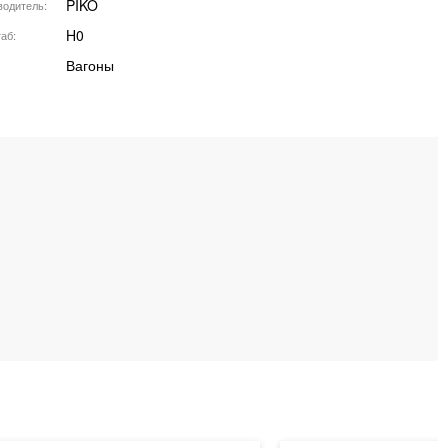
PIKO
водитель
H0
аб
Вагоны