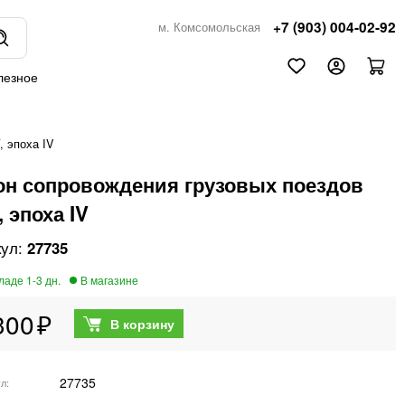
+7 (903) 004-02-92
м. Комсомольская
лезное
 эпоха IV
он сопровождения грузовых поездов
 эпоха IV
27735
300
27735
ул