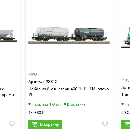
PIKO
PIKO
28312
 с
Набор из 2-х цистерн 406Rb PL-TM, эпоха
пперами
VI
Тепл
14 660
20 2