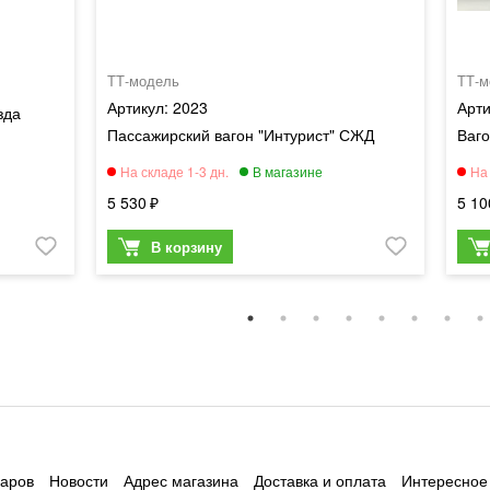
ТТ-модель
ТТ-м
2023
зда
Пассажирский вагон "Интурист" СЖД
Ваго
5 530
5 10
варов
Новости
Адрес магазина
Доставка и оплата
Интересное