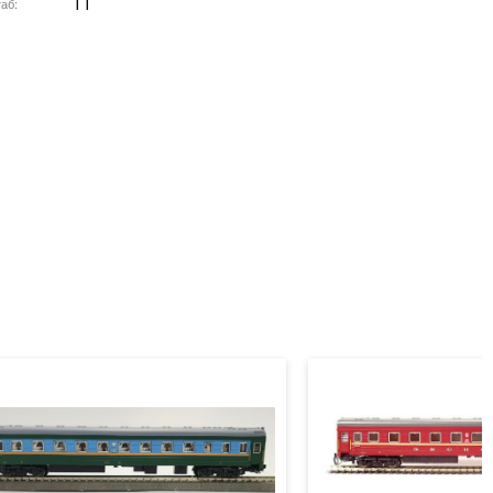
TT
аб