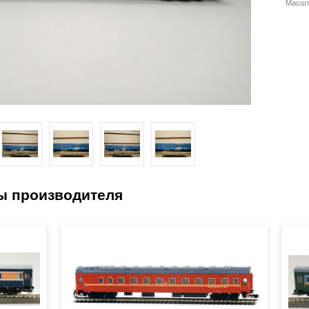
Масшт