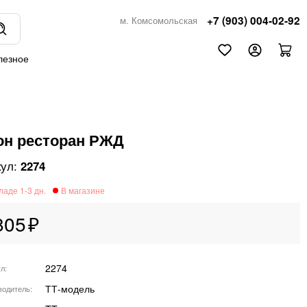
+7 (903) 004-02-92
м. Комсомольская
лезное
он ресторан РЖД
2274
805
2274
ул
ТТ-модель
водитель