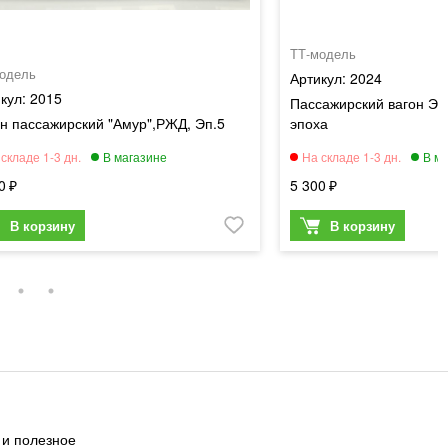
ТТ-модель
одель
2024
2015
Пассажирский вагон Эк
н пассажирский "Амур",РЖД, Эп.5
эпоха
0
5 300
 и полезное