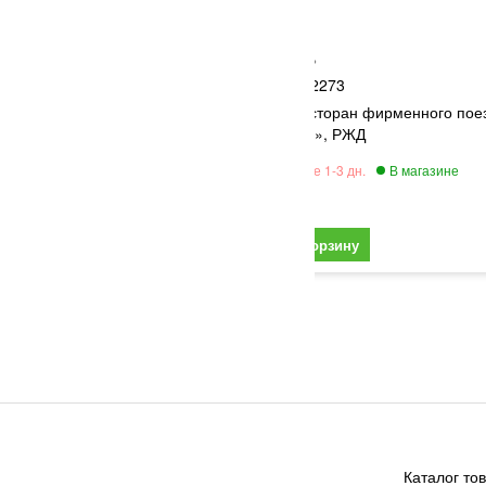
ТТ-модель
2273
Вагон-ресторан фирменного пое
 вагон Россия,РЖД
«Сибиряк», РЖД
6 150
Каталог то