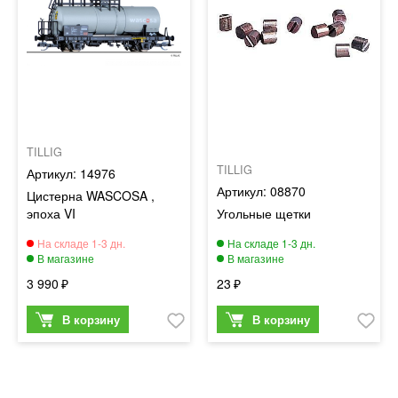
TILLIG
TILLIG
14976
08870
Цистерна WASCOSA ,
эпоха VI
Угольные щетки
3 990
23