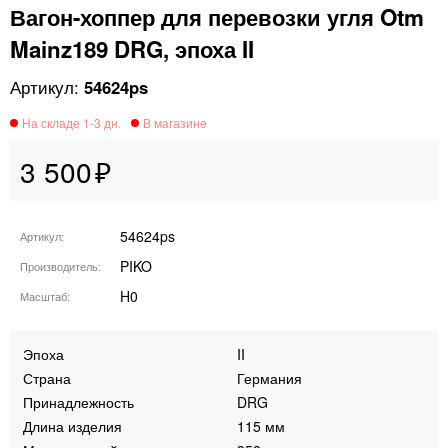
Вагон-хоппер для перевозки угля Otm
Mainz189 DRG, эпоха II
54624ps
3 500
54624ps
Артикул
PIKO
Производитель
H0
Масштаб
Эпоха
II
Страна
Германия
Принадлежность
DRG
Длина изделия
115 мм