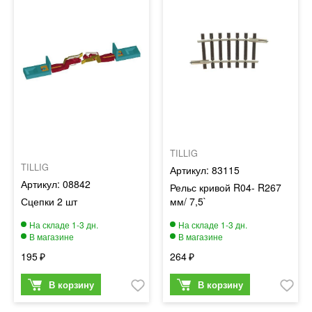
TILLIG
TILLIG
83115
08842
Рельс кривой R04- R267
Сцепки 2 шт
мм/ 7,5`
195
264