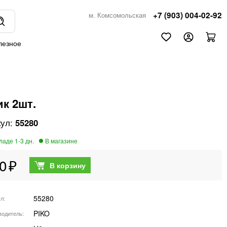
+7 (903) 004-02-92
м. Комсомольская
лезное
ик 2шт.
55280
0
55280
ул
PIKO
водитель