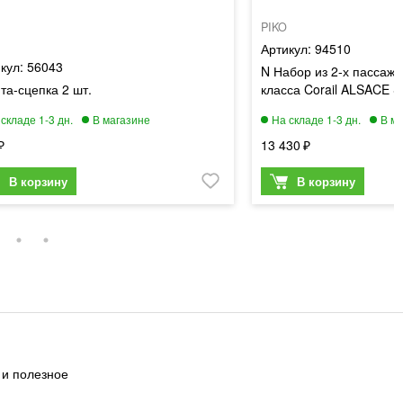
PIKO
94510
56043
N Набор из 2-х пассажи
а-сцепка 2 шт.
класса Corail ALSACE S
13 430
 и полезное