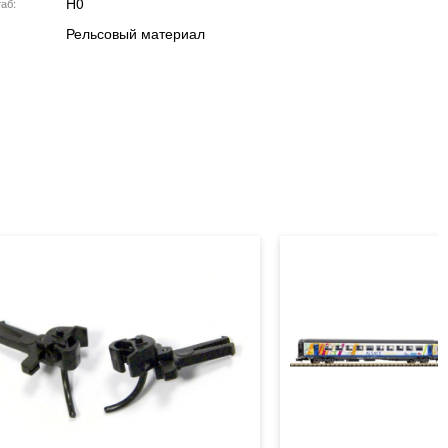
H0
аб
Рельсовый материал