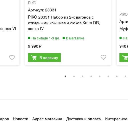
PIKO
28331
PIKO
PIKO 28331 Набор из 2-х вагонов с
откидными крышками люков Kmm DR,
эпоха VI
эпоха IV
Муфт
9 990
940
варов
Новости
Адрес магазина
Доставка и оплата
Интересное