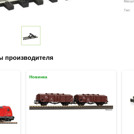
Масшт
Тип