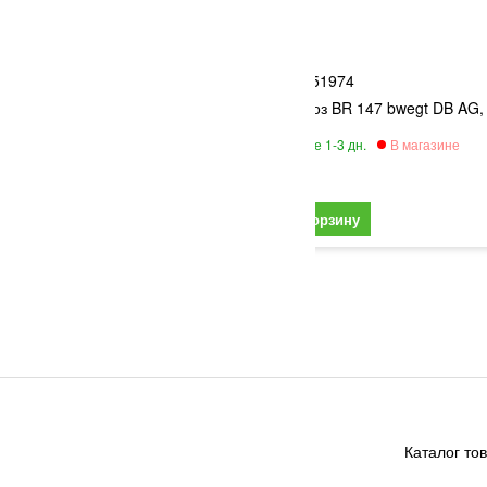
PIKO
5
51974
 "Kaluga" Bundeswehr,
Электровоз BR 147 bwegt DB AG, 
17 050
Каталог то