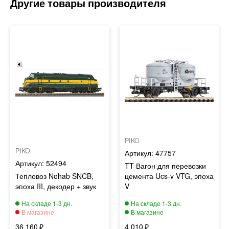
PIKO
PIKO
47757
52494
TT Вагон для перевозки
Тепловоз Nohab SNCB,
цемента Ucs-v VTG, эпоха
эпоха III, декодер + звук
V
36 160
4 010