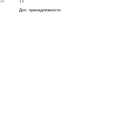
TT
аб
Доп. принадлежности