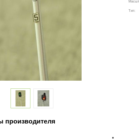
Масшт
Тип