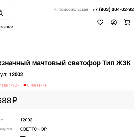
+7 (903) 004-02-92
м. Комсомольская
лезное
хзначный мачтовый светофор Тип ЖЗК
12002
688
12002
ул
СВЕТТОФОР
водитель