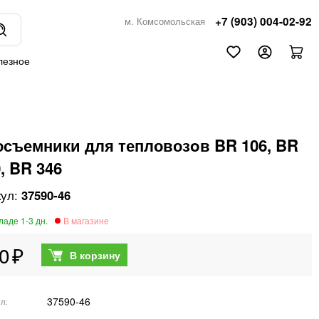
+7 (903) 004-02-92
м. Комсомольская
лезное
осъемники для тепловозoв BR 106, BR
, BR 346
37590-46
0
37590-46
ул