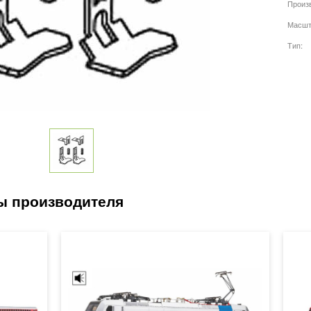
Произ
Масшт
Тип