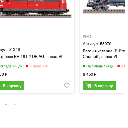
PIKO
58970
51348
Вагон-цистерна "F-Er
тровоз BR 181.2 DB AG, эпоха VI
Chemoil”, эпоха VI
80
6 450