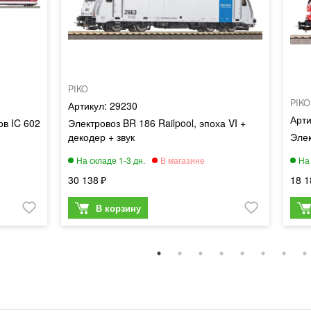
PIKO
PIKO
29230
ов IC 602
Электровоз BR 186 Railpool, эпоха VI +
декодер + звук
Элек
30 138
18 1