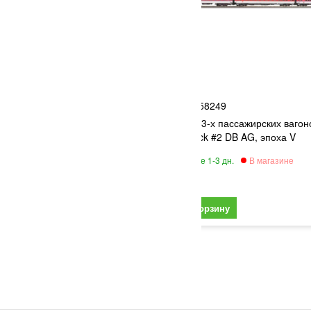
PIKO
8
58249
пловоз DE 18 CFL, эпоха VI
Набор из 3-х пассажирских вагон
кодер
Gorch Fock #2 DB AG, эпоха V
22 890