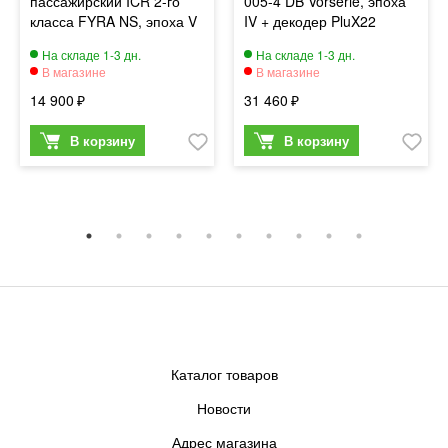
пассажирский ICR 2-го
005-4 DB Vorserie, эпоха
класса FYRA NS, эпоха V
IV + декодер PluX22
14 900
31 460
Каталог товаров
Новости
Адрес магазина