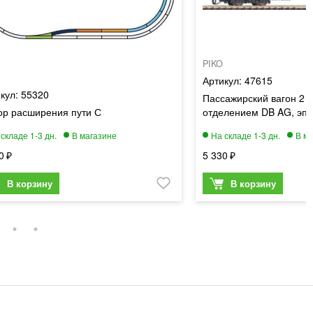
PIKO
47615
55320
Пассажирский вагон 2 
ор расширения пути С
отделением DB AG, эпо
0
5 330