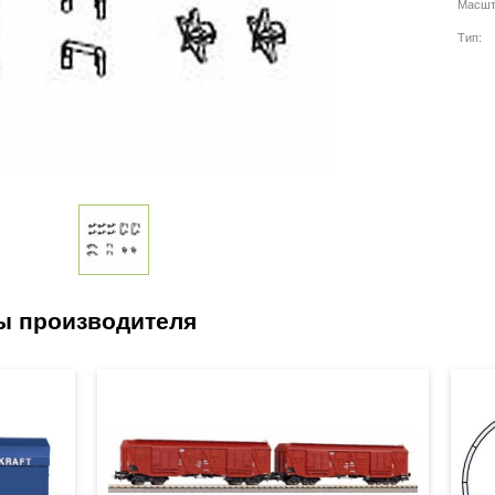
Масшт
Тип