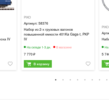
PIKO
58376
PIKO
Набор из 2-х грузовых вагонов
повышенной емкости 401Ka Gags-t, PKP
поха IV
IV
Наб
7 770
5 74