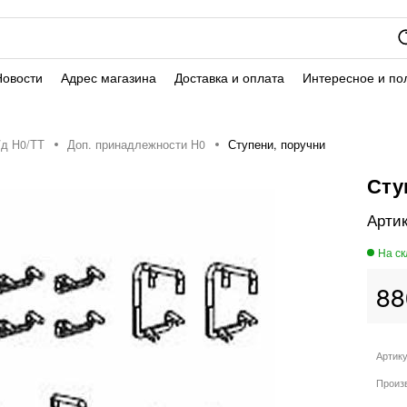
Новости
Адрес магазина
Доставка и оплата
Интересное и по
/д H0/ТТ
Доп. принадлежности H0
Ступени, поручни
Сту
88
Артик
Произ