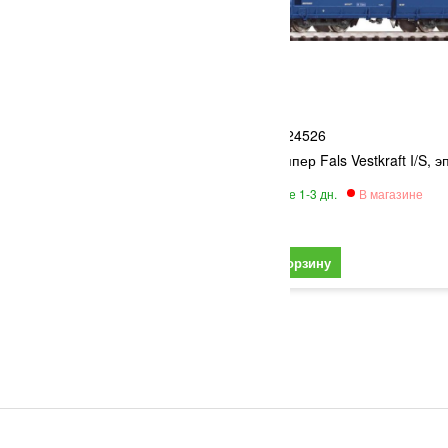
PIKO
3
24526
маховиком
Вагон-хоппер Fals Vestkraft I/S, э
4 590