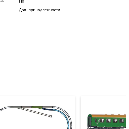
H0
аб
Доп. принадлежности