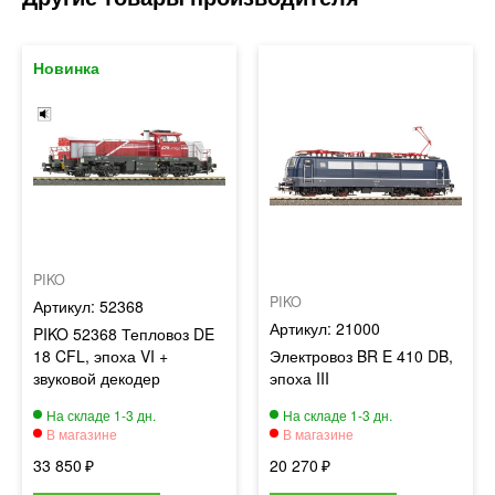
PIKO
PIKO
52368
21000
PIKO 52368 Тепловоз DE
18 CFL, эпоха VI +
Электровоз BR E 410 DB,
звуковой декодер
эпоха III
33 850
20 270