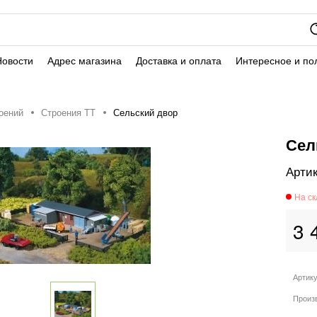
Новости
Адрес магазина
Доставка и оплата
Интересное и по
оений
Строения ТТ
Сельский двор
Сел
3 
Артик
Произ