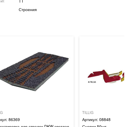
TT
аб
Строения
IG
TILLIG
86369
08848
астировка для стрелок DKW светлая
Сцепки 50шт