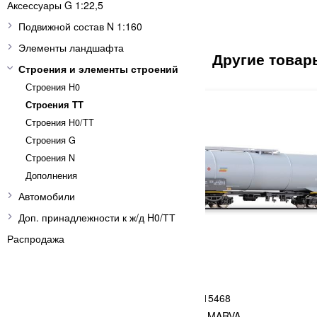
Аксессуары G 1:22,5
Подвижной состав N 1:160
Элементы ландшафта
Строения и элементы строений
Строения H0
Строения ТТ
Строения H0/TT
Строения G
Строения N
Дополнения
Автомобили
Доп. принадлежности к ж/д H0/ТТ
Распродажа
TILLIG
5
15468
R04- R267 мм/ 7,5`
Цистерна MARVA