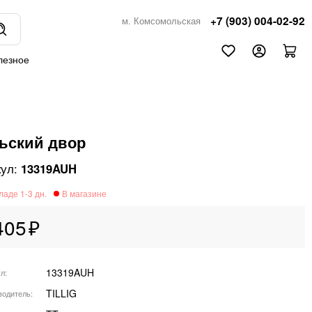
+7 (903) 004-02-92
м. Комсомольская
лезное
ьский двор
13319AUH
405
13319AUH
ул
TILLIG
водитель