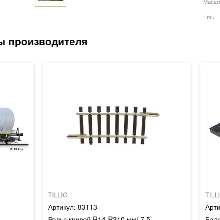
Масшт
Тип
TILLIG
TILL
83113
Рельс кривой R14-R310 мм/ 7,5`
Балл