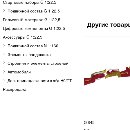
Стартовые наборы G 1:22,5
Подвижной состав G 1:22,5
Рельсовый материал G 1:22,5
Цифровые компоненты G 1:22,5
Аксессуары G 1:22,5
Подвижной состав N 1:160
Элементы ландшафта
Строения и элементы строений
Автомобили
Доп. принадлежности к ж/д H0/ТТ
Распродажа
TILLIG
6
08845
а для стрелок IBW левая
Сцепки 2 шт