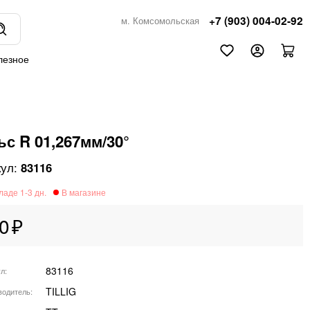
+7 (903) 004-02-92
м. Комсомольская
лезное
ьс R 01,267мм/30°
83116
0
83116
ул
TILLIG
водитель