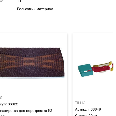
TT
аб
Рельсовый материал
IG
TILLIG
86322
08849
астировка для перекрестка К2
ная
Сцепки 20шт