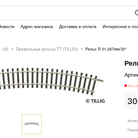
Новости
Адрес магазина
Доставка и оплата
Интересное и по
:120
Профильные рельсы ТТ (ТILLIG)
Рельс R 01,267мм/30°
Рел
30
Артик
Произ