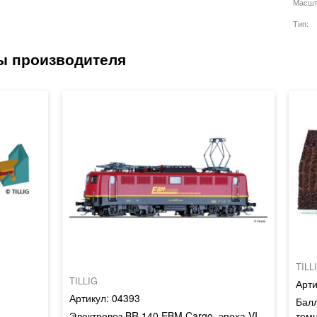
Масшт
Тип
TILL
TILLIG
04393
Балл
Электровоз BR 140 EBM Cargo, эпоха VI
тем