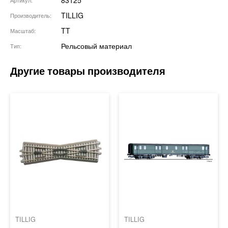
83125
Артикул
TILLIG
Производитель
TT
Масштаб
Рельсовый материал
Тип
TILLIG
TILLIG