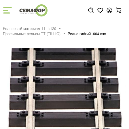
Рельсовый материал ТТ 1:120
Профильные рельсы ТТ (ТILLIG)
Рельс гибкий .664 mm