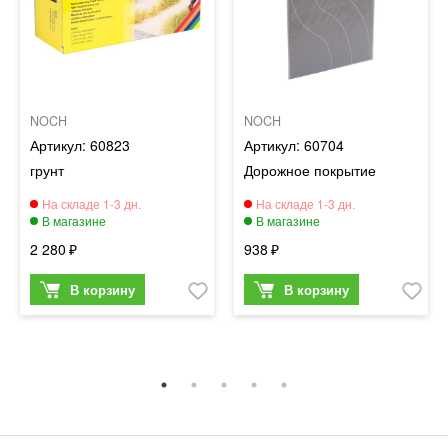
NOCH
NOCH
60823
60704
грунт
Дорожное покрытие
2 280
938