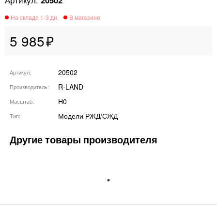
20502
5 985
20502
Артикул
R-LAND
Производитель
H0
Масштаб
Модели РЖД/СЖД
Тип