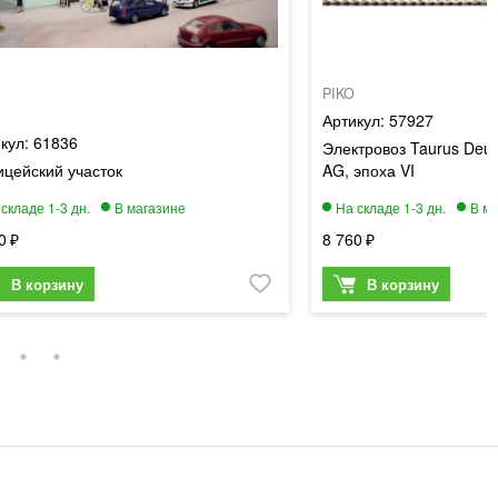
PIKO
57927
61836
Электровоз Taurus Deut
цейский участок
AG, эпоха VI
0
8 760