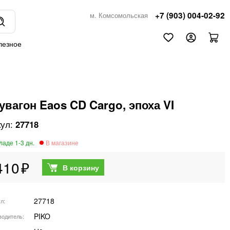
+7 (903) 004-02-92
м. Комсомольская
лезное
увагон Eaos CD Cargo, эпоха VI
27718
410
27718
ул
PIKO
водитель