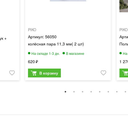
PIKO
PIKO
56050
ук +
колёсная пара 11,3 мм( 2 шт)
Поли
620
1 27