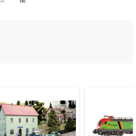
H0
аб