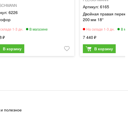
ISCHMANN
6165
6226
Двойная правая перекр
тофор
200 мм 18°
8
7 440
 и полезное