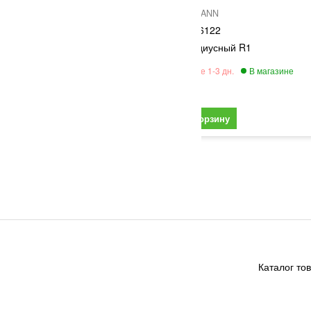
FLEISCHMANN
6122
Рельс радиусный R1
263
Каталог то