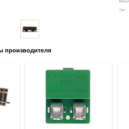
Масшт
Тип