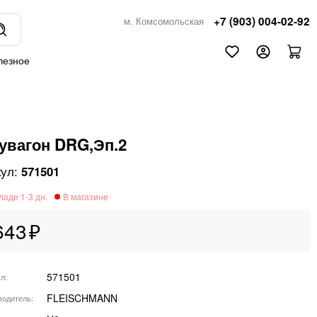
+7 (903) 004-02-92
м. Комсомольская
лезное
увагон DRG,Эп.2
571501
643
571501
ул
FLEISCHMANN
водитель