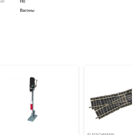
H0
аб
Вагоны
FLEISCHMANN