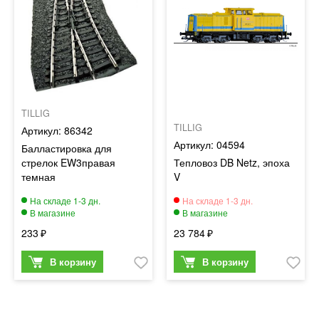
TILLIG
TILLIG
86342
04594
Балластировка для
стрелок EW3правая
Тепловоз DB Netz, эпоха
темная
V
233
23 784