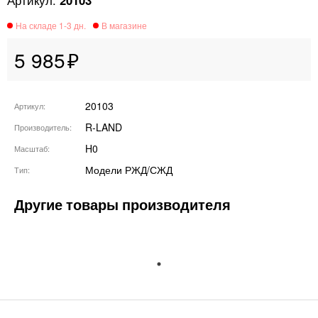
20103
5 985
20103
Артикул
R-LAND
Производитель
H0
Масштаб
Модели РЖД/СЖД
Тип