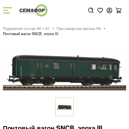
Подвижной состав H0 1:87
Пассажирские вагоны H0
Почтовый вагон SNCB, эпоха III
Почтовый вагон SNCB, эпоха III