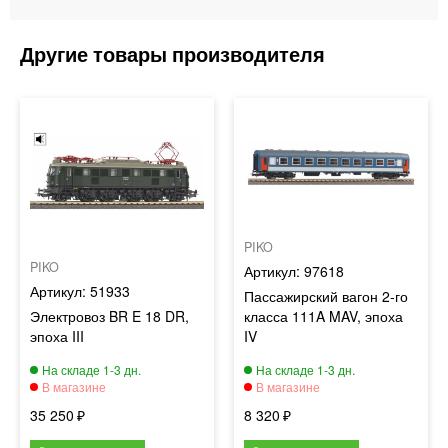
PIKO
PIKO
97618
51933
Пассажирский вагон 2-го
Электровоз BR E 18 DR,
класса 111A MAV, эпоха
эпоха III
IV
35 250
8 320