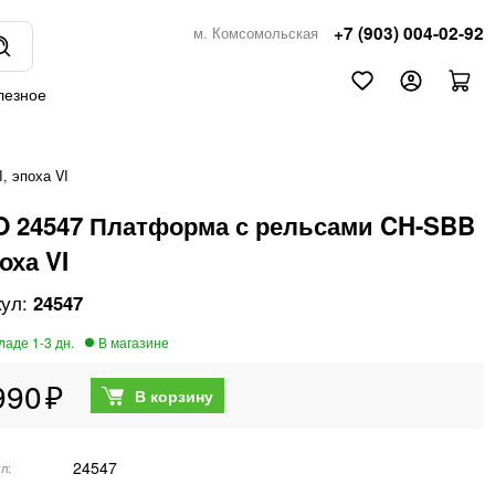
+7 (903) 004-02-92
м. Комсомольская
лезное
, эпоха VI
O 24547 Платформа с рельсами CH-SBB
поха VI
24547
990
24547
ул