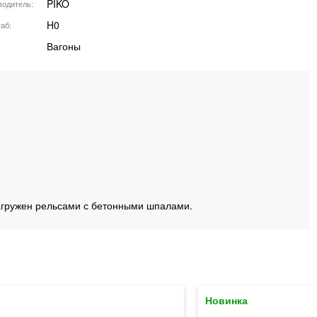
PIKO
водитель
H0
аб
Вагоны
загружен рельсами с бетонными шпалами.