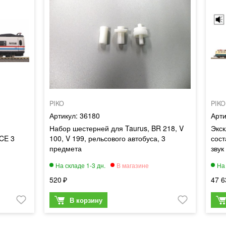
PIKO
PIKO
36180
Набор шестерней для Taurus, BR 218, V
Экск
ICE 3
100, V 199, рельсового автобуса, 3
сост
предмета
звук
520
47 6