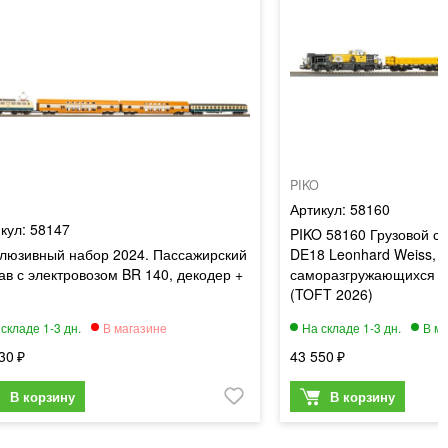
PIKO
58160
58147
PIKO 58160 Грузовой со
люзивный набор 2024. Пассажирский
DE18 Leonhard Weiss, э
ав с электровозом BR 140, декодер +
саморазгружающихся в
(TOFT 2026)
30
43 550