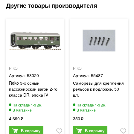
PIKO
PIKO
53020
55487
Reko 3-х осный
Саморезы для крепления
пассажирский вагон 2-го
рельсов к подложке, 50
класса DR, эпоха IV
шт.
4 690
350