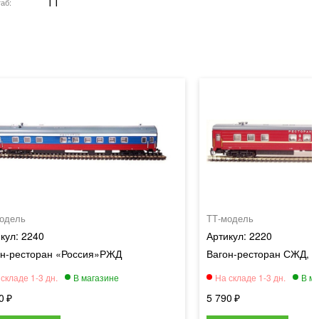
TT
аб
одель
ТТ-модель
2240
2220
он-ресторан «Россия»РЖД
Вагон-ресторан СЖД, э
0
5 790