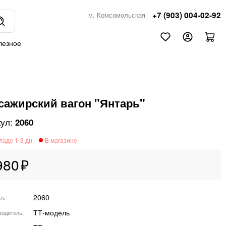
+7 (903) 004-02-92
м. Комсомольская
лезное
сажирский вагон "Янтарь"
2060
980
2060
ул
ТТ-модель
водитель