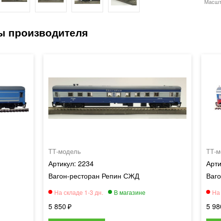
Масшт
ТТ-модель
ТТ-м
2234
Вагон-ресторан Репин СЖД
Ваг
5 850
5 98