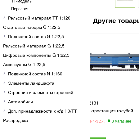
ТТ-модель
Пересвет
Рельсовый материал ТТ 1:120
Стартовые наборы G 1:22,5
Подвижной состав G 1:22,5
Рельсовый материал G 1:22,5
Цифровые компоненты G 1:22,5
Аксессуары G 1:22,5
Подвижной состав N 1:160
Элементы ландшафта
Строения и элементы строений
ТТ-модель
Автомобили
2131
 вагон Экспресс СЖД 5
Вагон-электростанция голубой
Доп. принадлежности к ж/д H0/ТТ
Распродажа
5 850