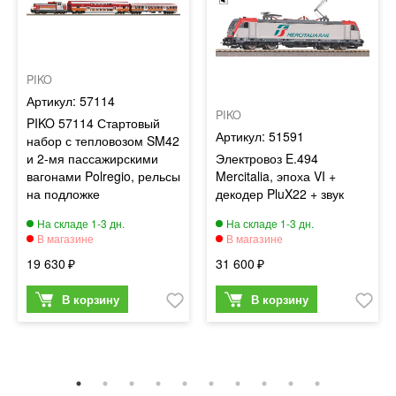
PIKO
57114
PIKO
PIKO 57114 Стартовый
51591
набор с тепловозом SM42
и 2-мя пассажирскими
Электровоз E.494
вагонами Polregio, рельсы
Mercitalia, эпоха VI +
на подложке
декодер PluX22 + звук
19 630
31 600