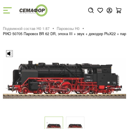
Подвижной состав H0 1:87
Паровозы H0
PIKO 50705 Паровоз BR 62 DR, эпоха III + звук + декодер PluX22 + пар