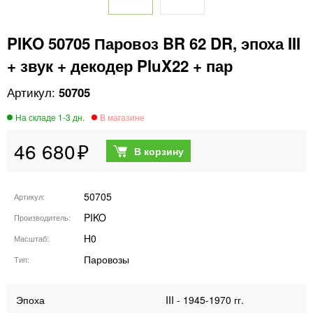
PIKO 50705 Паровоз BR 62 DR, эпоха III
+ звук + декодер PluX22 + пар
50705
46 680
50705
Артикул
PIKO
Производитель
H0
Масштаб
Паровозы
Тип
Эпоха
III - 1945-1970 гг.