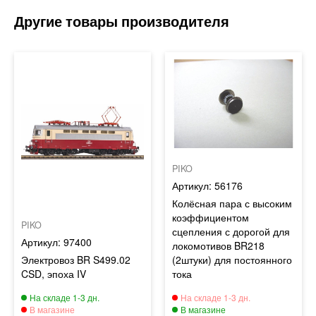
PIKO
56176
Колёсная пара с высоким
коэффициентом
PIKO
сцепления с дорогой для
97400
локомотивов BR218
Электровоз BR S499.02
(2штуки) для постоянного
CSD, эпоха IV
тока