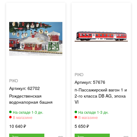
PIKO
PIKO
57676
62702
n-Пассажирский вагон 1 и
Рождественская
2-го класса DB AG, эпоха
водонапорная башня
VI
10 640
5 650