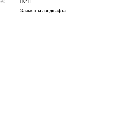
H0/TT
аб
Элементы ландшафта