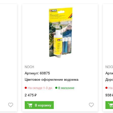
NOCH
NOC
60875
Цветовое оформление водоема
Дор
2 475
938