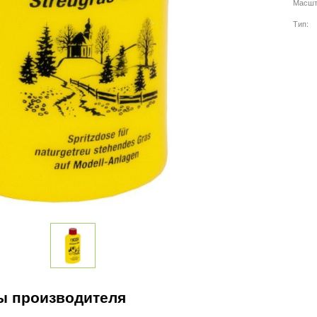
Масшт
Тип