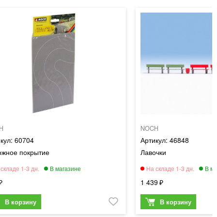
H
NOCH
60704
46848
ожное покрытие
Лавочки
1 439