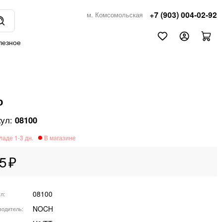
+7 (903) 004-02-92
м. Комсомольская
лезное
о
08100
5
08100
ул
NOCH
водитель