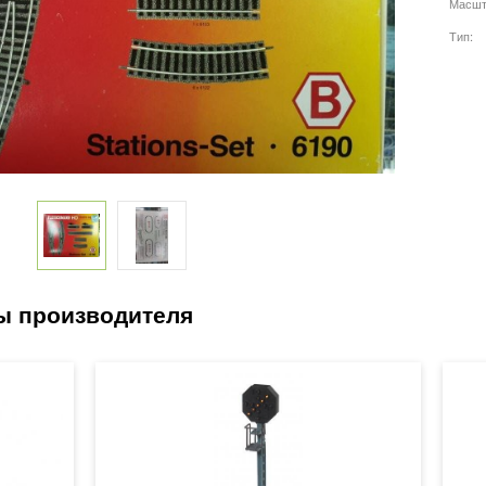
Масшт
Тип