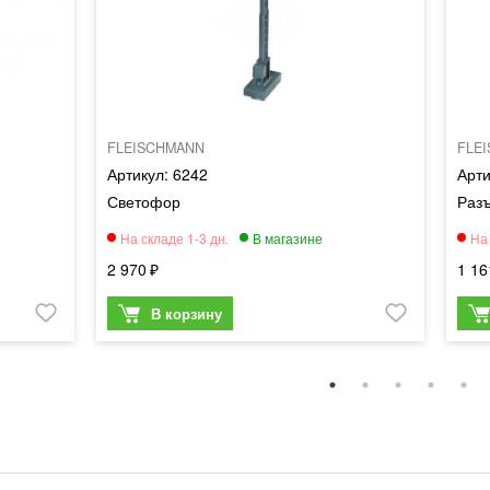
FLEISCHMANN
FLE
6242
Светофор
Раз
2 970
1 16