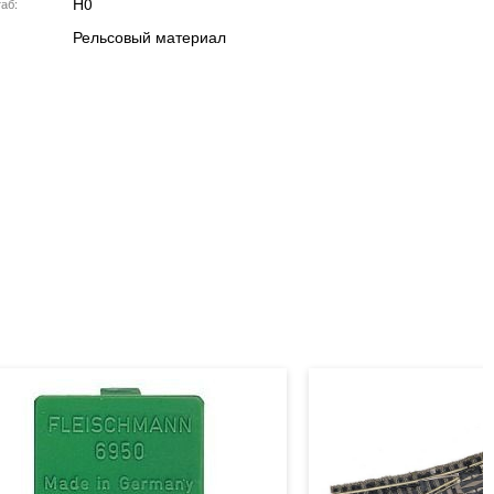
H0
аб
Рельсовый материал