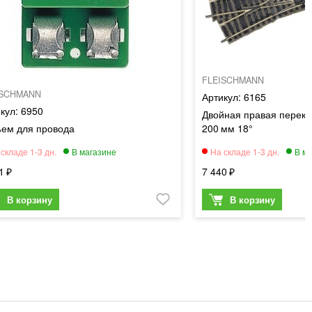
FLEISCHMANN
ISCHMANN
6165
6950
Двойная правая перекр
ъем для провода
200 мм 18°
1
7 440