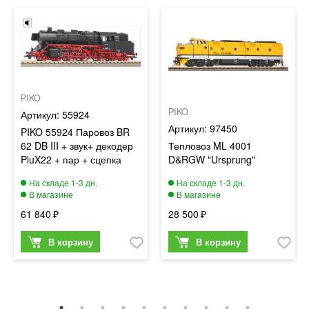
PIKO
PIKO
55924
97450
PIKO 55924 Паровоз BR
62 DB III + звук+ декодер
Тепловоз ML 4001
PluX22 + пар + сцепка
D&RGW "Ursprung"
61 840
28 500