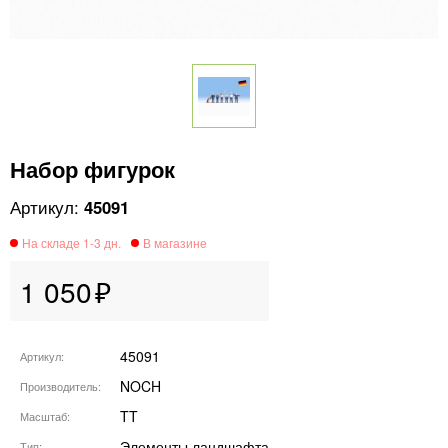
Набор фигурок
45091
1 050
45091
Артикул
NOCH
Производитель
TT
Масштаб
Элементы ландшафта
Тип