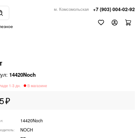
+7 (903) 004-02-92
м. Комсомольская
лезное
т
14420Noch
5
14420Noch
ул
NOCH
водитель