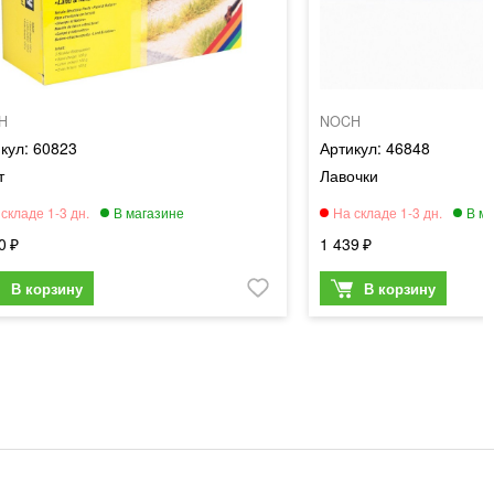
H
NOCH
60823
46848
т
Лавочки
0
1 439