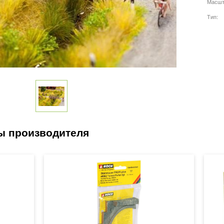
Масшт
Тип