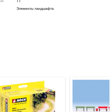
TT
аб
Элементы ландшафта