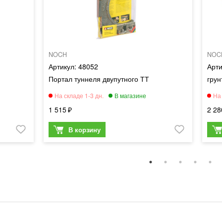
NOCH
NOC
48052
Портал туннеля двупутного ТТ
грун
1 515
2 28