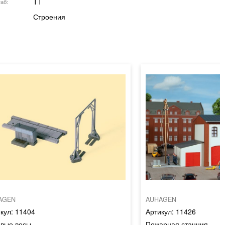
TT
аб
Строения
AGEN
AUHAGEN
11404
11426
евые весы
Пожарная станция