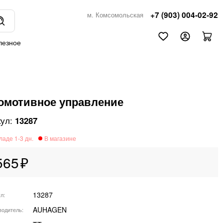
+7 (903) 004-02-92
м. Комсомольская
лезное
омотивное управление
13287
565
13287
ул
AUHAGEN
водитель