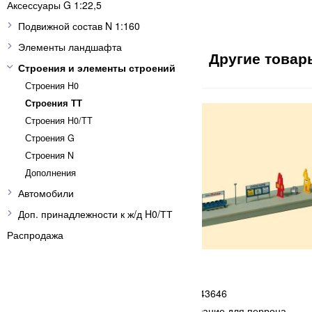
Аксессуары G 1:22,5
Подвижной состав N 1:160
Элементы ландшафта
Строения и элементы строений
Строения H0
Строения ТТ
Строения H0/TT
Строения G
Строения N
Дополнения
Автомобили
Доп. принадлежности к ж/д H0/ТТ
Распродажа
AUHAGEN
51AUH
43646
я 16V /0.05A
Оборудование для перрона