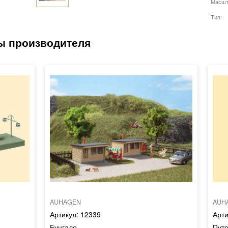
Масшт
Тип
AUHAGEN
AUH
12339
Бунгало
Пут