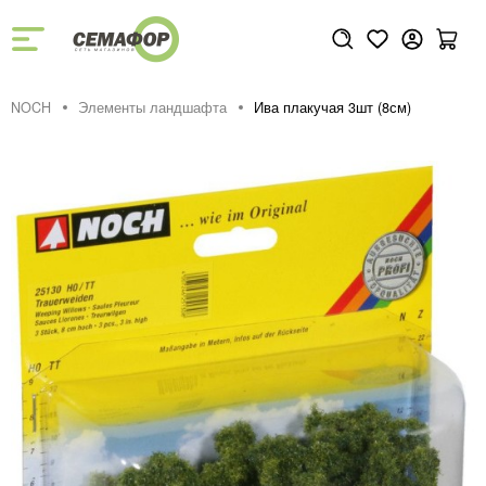
NOCH
Элементы ландшафта
Ива плакучая 3шт (8см)