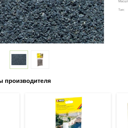
Масшт
Тип