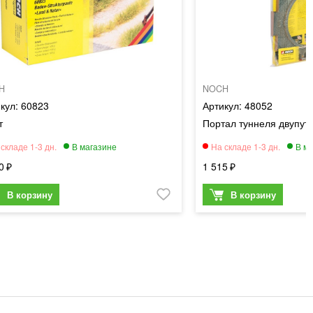
H
NOCH
60823
48052
т
Портал туннеля двупут
0
1 515