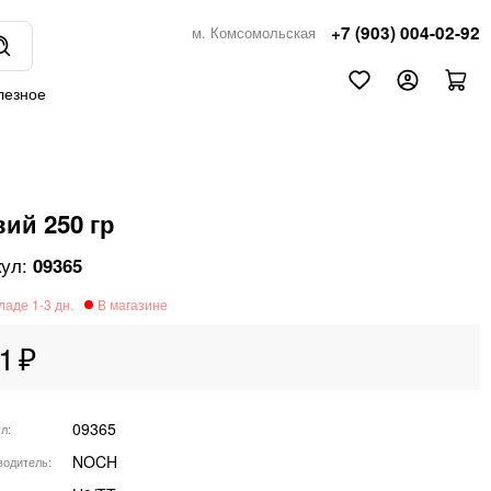
+7 (903) 004-02-92
м. Комсомольская
лезное
вий 250 гр
09365
1
09365
ул
NOCH
водитель