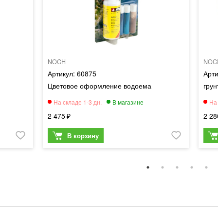
NOCH
NOC
60875
Цветовое оформление водоема
грун
2 475
2 28