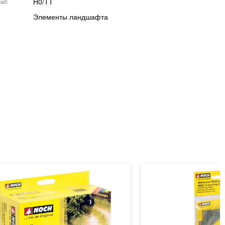
H0/TT
аб
Элементы ландшафта