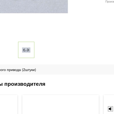
Произ
ного привода (2штуки)